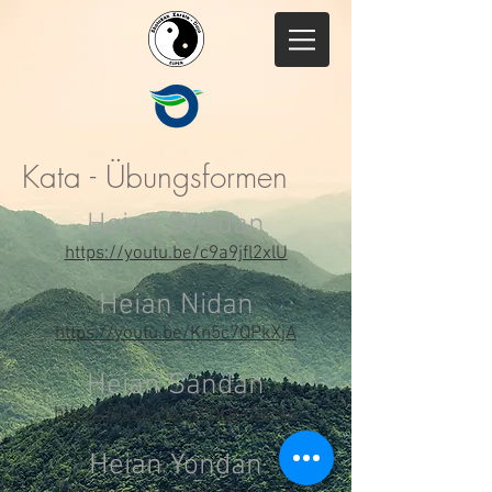
Kata - Übungsformen
Heian Shodan
https://youtu.be/c9a9jfl2xlU
Heian Nidan
https://youtu.be/Kn5c7QPkXjA
Heian Sandan
https://youtu.be/kPGULrOp-gk
Heian Yondan